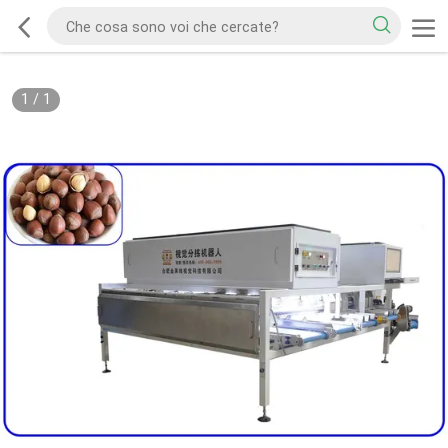
1
/
1