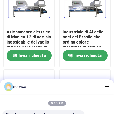
Mostra VR
Circa noi
Azionamento elettrico
Industriale di AI delle
di Manica 12 di acciaio
noci del Brasile che
inossidabile del vaglio
ordina colore
Giro della fabbrica
di noce del Brasile di
d'argento di Manica
AI
dell'attrezzatura 6
Invia richiesta
Invia richiesta
Controllo di qualità
Contattici
service
Notizie
9:10 AM
Vaglio delle date