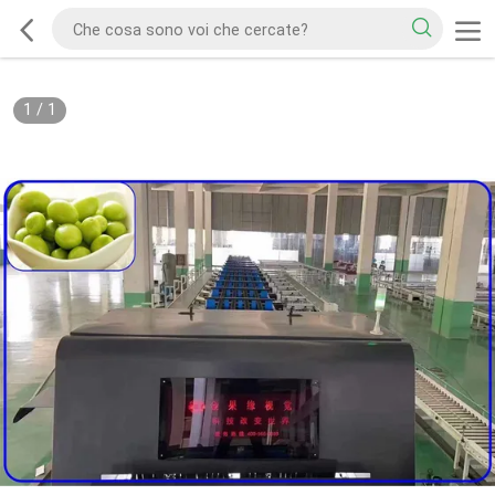
1
/
1