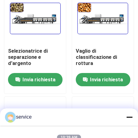
Mostra VR
Circa noi
Selezionatrice di
Vaglio di
Giro della fabbrica
separazione e
classificazione di
d'argento
rottura
Controllo di qualità
Invia richiesta
Invia richiesta
Contattici
Notizie
service
Vaglio delle date
10:39 AM