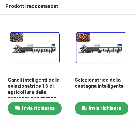
Prodotti raccomandati
Canali intelligenti della
Selezionatrice della
selezionatrice 16 di
castagna intelligente
agricoltura delle
Casa
castagne per grande
capacità
Invia richiesta
Invia richiesta
Prodotti
Video