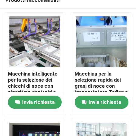
Macchina intelligente
Macchina per la
per la selezione dei
selezione rapida dei
chicchi di noce con
grani di noce con
algoritmo centroid e
trasportatore Teflon e
Casa
valvola solenoide ad
pulizia in tempo reale,
Invia richiesta
Invia richiesta
alta frequenza, che
che consente una
rimuove i contaminanti
selezione sicura per
Prodotti
e massimizza il
gli alimenti con
rendimento a 280-360
registri di
kg/h
classificazione
Video
rintracciabili a 280-