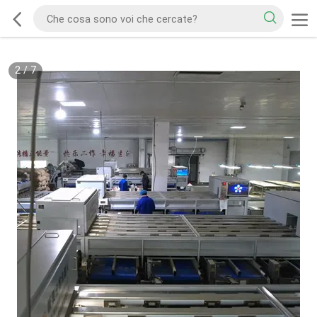
2
/
7