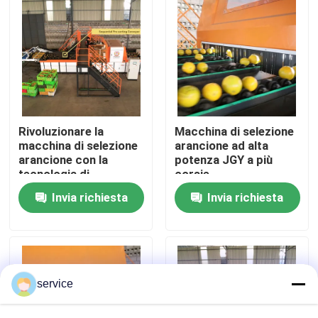
Mostra VR
Circa noi
Giro della fabbrica
Rivoluzionare la
Macchina di selezione
macchina di selezione
arancione ad alta
arancione con la
potenza JGY a più
tecnologia di
corsie
Controllo di qualità
apprendimento
Invia richiesta
Invia richiesta
profondo AI
Contattici
Notizie
service
Vaglio delle date