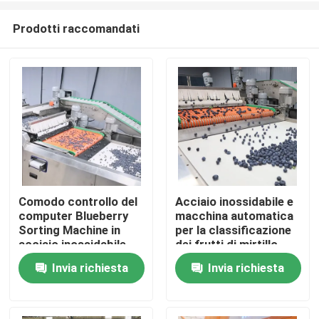
Prodotti raccomandati
Comodo controllo del
Acciaio inossidabile e
computer Blueberry
macchina automatica
Casa
Sorting Machine in
per la classificazione
acciaio inossidabile
dei frutti di mirtillo -
99,9% di precisione
Invia richiesta
Invia richiesta
Prodotti
Video