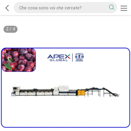
2
/
4